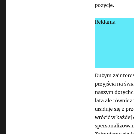
pozycje.
Reklama
Dużym zainteres
przyjścia na świ
naszym dotychcz
lata ale również
uraduje się z pr
wrócić w każdej
spersonalizowan
Zajmujemy się f