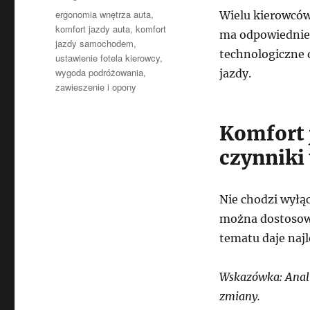
Tagi
ergonomia wnętrza auta
,
Wielu kierowców
komfort jazdy auta
,
komfort
ma odpowiednie 
jazdy samochodem
,
technologiczne 
ustawienie fotela kierowcy
,
wygoda podróżowania
,
jazdy.
zawieszenie i opony
Komfort
czynniki
Nie chodzi wyłą
można dostosow
tematu daje najl
Wskazówka: Anali
zmiany.