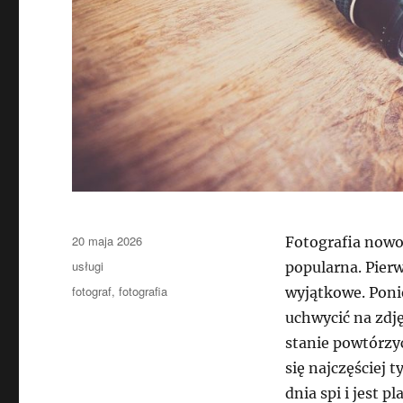
Data
20 maja 2026
Fotografia nowo
publikacji
Kategorie
usługi
popularna. Pierw
Tagi
fotograf
,
fotografia
wyjątkowe. Poni
uchwycić na zdj
stanie powtórzyć
się najczęściej 
dnia spi i jest 