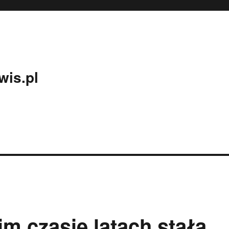
wis.pl
im czasie latach stała