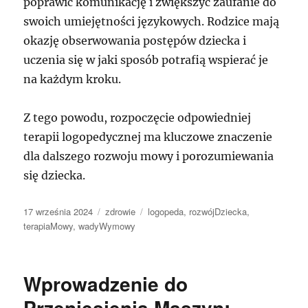
poprawić komunikację i zwiększyć zaufanie do
swoich umiejętności językowych. Rodzice mają
okazję obserwowania postępów dziecka i
uczenia się w jaki sposób potrafią wspierać je
na każdym kroku.
Z tego powodu, rozpoczęcie odpowiedniej
terapii logopedycznej ma kluczowe znaczenie
dla dalszego rozwoju mowy i porozumiewania
się dziecka.
Data
Kategorie
Tagi
17 września 2024
zdrowie
logopeda
,
rozwójDziecka
,
publikacji
terapiaMowy
,
wadyWymowy
Wprowadzenie do
Przeniesienia Maszyn: