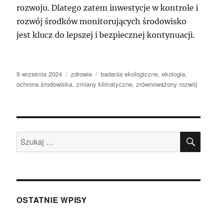
rozwoju. Dlatego zatem inwestycje w kontrole i
rozwój środków monitorujących środowisko
jest klucz do lepszej i bezpiecznej kontynuacji.
Data
Kategorie
Tagi
9 września 2024
zdrowie
badania ekologiczne
,
ekologia
,
publikacji
ochrona środowiska
,
zmiany klimatyczne
,
zrównoważony rozwój
SZU
Szukaj:
OSTATNIE WPISY