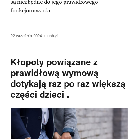
są niezbędne do jego prawidłowego
funkcjonowania.
Data
Kategorie
22 września 2024
usługi
publikacji
Kłopoty powiązane z
prawidłową wymową
dotykają raz po raz większą
części dzieci .