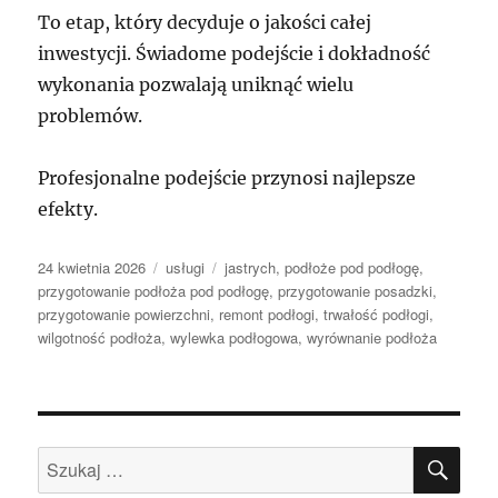
To etap, który decyduje o jakości całej
inwestycji. Świadome podejście i dokładność
wykonania pozwalają uniknąć wielu
problemów.
Profesjonalne podejście przynosi najlepsze
efekty.
Data
Kategorie
Tagi
24 kwietnia 2026
usługi
jastrych
,
podłoże pod podłogę
,
publikacji
przygotowanie podłoża pod podłogę
,
przygotowanie posadzki
,
przygotowanie powierzchni
,
remont podłogi
,
trwałość podłogi
,
wilgotność podłoża
,
wylewka podłogowa
,
wyrównanie podłoża
SZU
Szukaj: