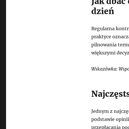
Jak dbać
dzień
Regularna kont
praktyce oznacz
pilnowania term
większymi decy
Wskazówka: Współ
Najczęst
Jednym z najczę
podstawie opini
przepłacania po