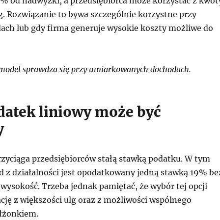
% od nadwyżki, a przedsiębiorca może korzystać z kwot
lg. Rozwiązanie to bywa szczególnie korzystne przy
ach lub gdy firma generuje wysokie koszty możliwe do
model sprawdza się przy umiarkowanych dochodach.
datek liniowy może być
y
rzyciąga przedsiębiorców stałą stawką podatku. W tym
d z działalności jest opodatkowany jedną stawką 19% be
wysokość. Trzeba jednak pamiętać, że wybór tej opcji
cję z większości ulg oraz z możliwości wspólnego
ałżonkiem.