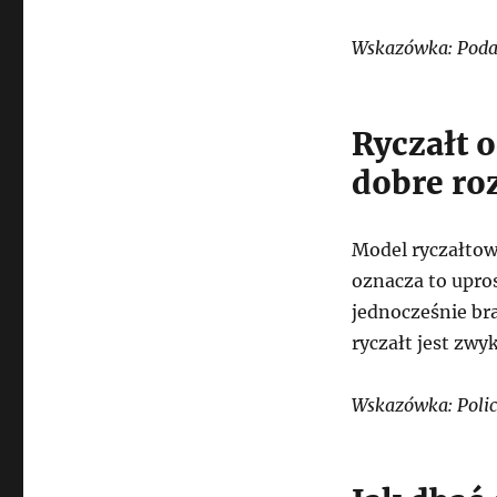
Wskazówka: Podate
Ryczałt 
dobre ro
Model ryczałtow
oznacza to upros
jednocześnie br
ryczałt jest zwy
Wskazówka: Polic