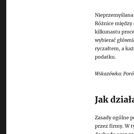
Nieprzemyślana 
Różnice między 
kilkunastu proc
wybierać główni
ryczałtem, a każ
podatku.
Wskazówka: Porów
Jak dzia
Zasady ogólne p
przez firmy. W 