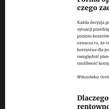
czego za
Każda decyzja p
sytuacji przeds
poziom kosztów
oznacza to, że 
korzystna dla je
uwzględnić plan
możliwość korzy
Wskazówka: Oceń 
Dlaczego
rentowno