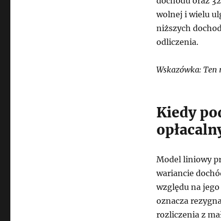
dochodu oraz 32
wolnej i wielu u
niższych dochod
odliczenia.
Wskazówka: Ten 
Kiedy po
opłacaln
Model liniowy p
wariancie dochó
względu na jego 
oznacza rezygna
rozliczenia z m