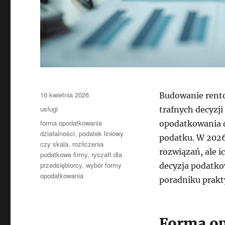
Data
16 kwietnia 2026
Budowanie rento
publikacji
Kategorie
usługi
trafnych decyzj
Tagi
forma opodatkowania
opodatkowania d
działalności
,
podatek liniowy
podatku. W 2026
czy skala
,
rozliczenia
rozwiązań, ale i
podatkowe firmy
,
ryczałt dla
przedsiębiorcy
,
wybór formy
decyzja podatk
opodatkowania
poradniku prak
Forma op