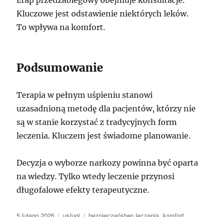
Etap przedzabiegowy obejmuje konsultacje.
Kluczowe jest odstawienie niektórych leków.
To wpływa na komfort.
Podsumowanie
Terapia w pełnym uśpieniu stanowi
uzasadnioną metodę dla pacjentów, którzy nie
są w stanie korzystać z tradycyjnych form
leczenia. Kluczem jest świadome planowanie.
Decyzja o wyborze narkozy powinna być oparta
na wiedzy. Tylko wtedy leczenie przynosi
długofalowe efekty terapeutyczne.
Data
Kategorie
Tagi
5 lutego 2026
usługi
bezpieczeństwo leczenia
,
komfort