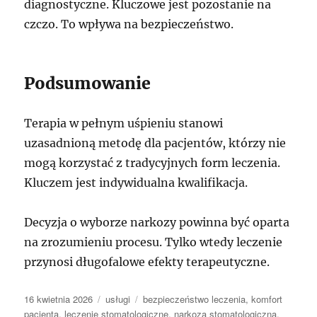
diagnostyczne. Kluczowe jest pozostanie na
czczo. To wpływa na bezpieczeństwo.
Podsumowanie
Terapia w pełnym uśpieniu stanowi
uzasadnioną metodę dla pacjentów, którzy nie
mogą korzystać z tradycyjnych form leczenia.
Kluczem jest indywidualna kwalifikacja.
Decyzja o wyborze narkozy powinna być oparta
na zrozumieniu procesu. Tylko wtedy leczenie
przynosi długofalowe efekty terapeutyczne.
Data
Kategorie
Tagi
16 kwietnia 2026
usługi
bezpieczeństwo leczenia
,
komfort
publikacji
pacjenta
,
leczenie stomatologiczne
,
narkoza stomatologiczna
,