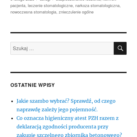
publikacji
pacjenta
,
leczenie stomatologiczne
,
narkoza stomatologiczna
,
nowoczesna stomatologia
,
znieczulenie ogólne
SZU
Szukaj:
OSTATNIE WPISY
Jakie szambo wybrać? Sprawdź, od czego
naprawdę zależy jego pojemność.
Co oznacza higieniczny atest PZH razem z
deklaracją zgodności producenta przy
zakupie szczelnego zbiornika betonowego?