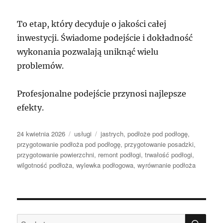
To etap, który decyduje o jakości całej
inwestycji. Świadome podejście i dokładność
wykonania pozwalają uniknąć wielu
problemów.
Profesjonalne podejście przynosi najlepsze
efekty.
Data
Kategorie
Tagi
24 kwietnia 2026
usługi
jastrych
,
podłoże pod podłogę
,
publikacji
przygotowanie podłoża pod podłogę
,
przygotowanie posadzki
,
przygotowanie powierzchni
,
remont podłogi
,
trwałość podłogi
,
wilgotność podłoża
,
wylewka podłogowa
,
wyrównanie podłoża
SZU
Szukaj: