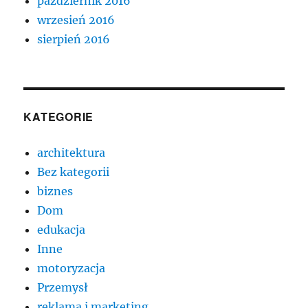
październik 2016
wrzesień 2016
sierpień 2016
KATEGORIE
architektura
Bez kategorii
biznes
Dom
edukacja
Inne
motoryzacja
Przemysł
reklama i marketing