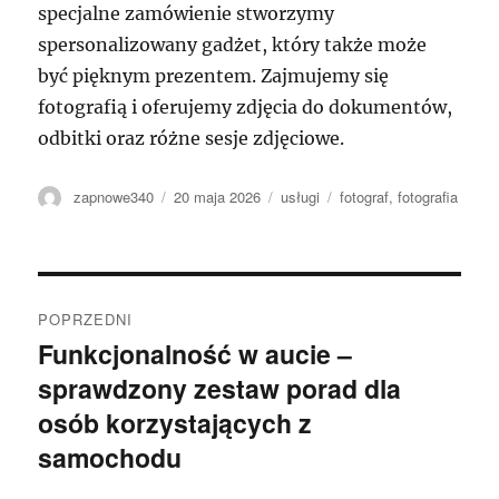
specjalne zamówienie stworzymy
spersonalizowany gadżet, który także może
być pięknym prezentem. Zajmujemy się
fotografią i oferujemy zdjęcia do dokumentów,
odbitki oraz różne sesje zdjęciowe.
Autor
Data
Kategorie
Tagi
zapnowe340
20 maja 2026
usługi
fotograf
,
fotografia
publikacji
Nawigacja
POPRZEDNI
wpisu
Funkcjonalność w aucie –
Poprzedni
sprawdzony zestaw porad dla
wpis:
osób korzystających z
samochodu