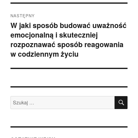
NASTĘPNY
W jaki sposób budować uważność
Następny
emocjonalną i skuteczniej
wpis:
rozpoznawać sposób reagowania
w codziennym życiu
SZU
Szukaj: