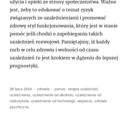
użycia i opieki ze strony społeczeństwa. Ważne
jest, żeby to edukować o temat ryzyk
związanych ze uzależnieniami i promować
zdrowy styl funkcjonowania, który jest w stanie
pomóc jeśli chodzi o zapobieganiu takich
uzależnień rozwojowi. Pamiętajmy, iż każdy
ruch w celu zdrowia i wolności od czasu
uzależnień to jest krokiem w dążeniu do lepszej
prognostyki.
Data
Kategorie
Tagi
28 lipca 2024
zdrowie
pomoc
,
terapia uzależnień
,
publikacji
uzależnienia
,
uzależnienie od alkoholu
,
uzależnienie od
narkotyków
,
uzależnienie od technologii
,
wsparcie
,
zdrowie
psychiczne