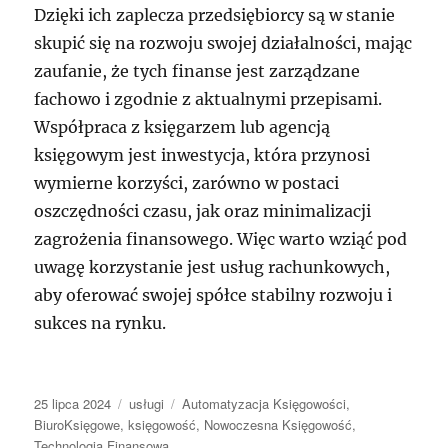
Dzięki ich zaplecza przedsiębiorcy są w stanie
skupić się na rozwoju swojej działalności, mając
zaufanie, że tych finanse jest zarządzane
fachowo i zgodnie z aktualnymi przepisami.
Współpraca z księgarzem lub agencją
księgowym jest inwestycja, która przynosi
wymierne korzyści, zarówno w postaci
oszczędności czasu, jak oraz minimalizacji
zagrożenia finansowego. Więc warto wziąć pod
uwagę korzystanie jest usług rachunkowych,
aby oferować swojej spółce stabilny rozwoju i
sukces na rynku.
Data
Kategorie
Tagi
25 lipca 2024
usługi
Automatyzacja Księgowości
,
publikacji
BiuroKsięgowe
,
księgowość
,
Nowoczesna Księgowość
,
Technologia Finansowa