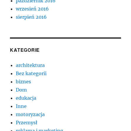
październik 2016
wrzesień 2016
sierpień 2016
KATEGORIE
architektura
Bez kategorii
biznes
Dom
edukacja
Inne
motoryzacja
Przemysł
reklama i marketing