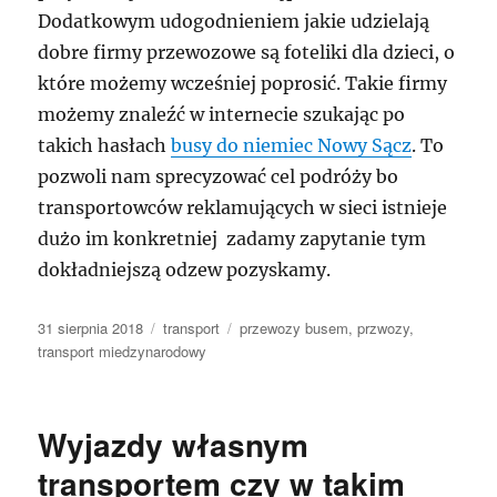
Dodatkowym udogodnieniem jakie udzielają
dobre firmy przewozowe są foteliki dla dzieci, o
które możemy wcześniej poprosić. Takie firmy
możemy znaleźć w internecie szukając po
takich hasłach
busy do niemiec Nowy Sącz
. To
pozwoli nam sprecyzować cel podróży bo
transportowców reklamujących w sieci istnieje
dużo im konkretniej zadamy zapytanie tym
dokładniejszą odzew pozyskamy.
Data
Kategorie
Tagi
31 sierpnia 2018
transport
przewozy busem
,
przwozy
,
publikacji
transport miedzynarodowy
Wyjazdy własnym
transportem czy w takim