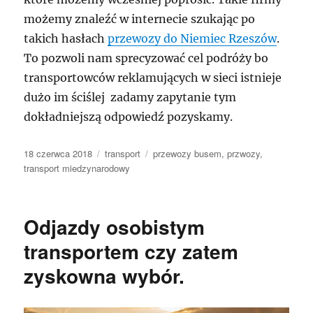
możemy znaleźć w internecie szukając po
takich hasłach
przewozy do Niemiec Rzeszów
.
To pozwoli nam sprecyzować cel podróży bo
transportowców reklamujących w sieci istnieje
dużo im ściślej zadamy zapytanie tym
dokładniejszą odpowiedź pozyskamy.
Data
Kategorie
Tagi
18 czerwca 2018
transport
przewozy busem
,
przwozy
,
publikacji
transport miedzynarodowy
Odjazdy osobistym
transportem czy zatem
zyskowna wybór.