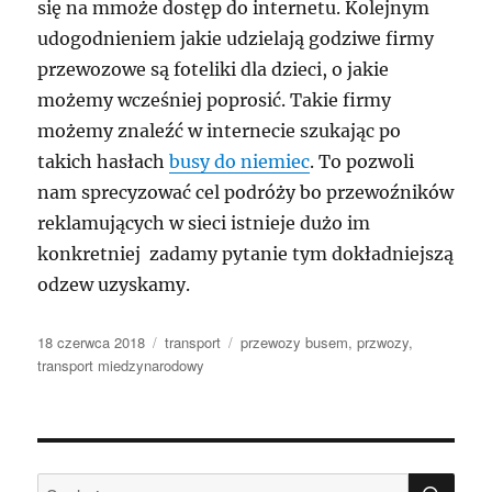
się na mmoże dostęp do internetu. Kolejnym
udogodnieniem jakie udzielają godziwe firmy
przewozowe są foteliki dla dzieci, o jakie
możemy wcześniej poprosić. Takie firmy
możemy znaleźć w internecie szukając po
takich hasłach
busy do niemiec
. To pozwoli
nam sprecyzować cel podróży bo przewoźników
reklamujących w sieci istnieje dużo im
konkretniej zadamy pytanie tym dokładniejszą
odzew uzyskamy.
Data
Kategorie
Tagi
18 czerwca 2018
transport
przewozy busem
,
przwozy
,
publikacji
transport miedzynarodowy
SZU
Szukaj: