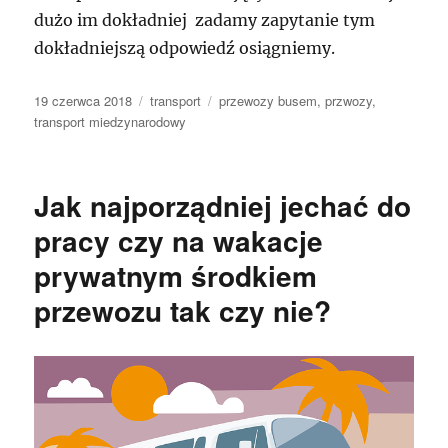
dużo im dokładniej zadamy zapytanie tym
dokładniejszą odpowiedź osiągniemy.
Data
Kategorie
Tagi
19 czerwca 2018
transport
przewozy busem
,
przwozy
,
publikacji
transport miedzynarodowy
Jak najporządniej jechać do
pracy czy na wakacje
prywatnym środkiem
przewozu tak czy nie?