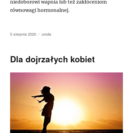
niedoborowi wapnia lub też zakłóceniom
równowagi hormonalnej.
Data
Kategorie
5 sierpnia 2020
uroda
publikacji
Dla dojrzałych kobiet