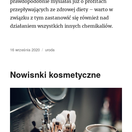
prawdopodobnie myślałaś już o profitach
przepływających ze zdrowej diety – warto w
związku z tym zastanowić się również nad
działaniem wszystkich innych chemikaliów.
Data
Kategorie
16 września 2020
uroda
publikacji
Nowisnki kosmetyczne