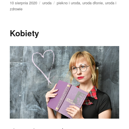
Data
Kategorie
Tagi
10 sierpnia 2020
uroda
piekno i uroda
,
uroda dłonie
,
uroda i
publikacji
zdrowie
Kobiety