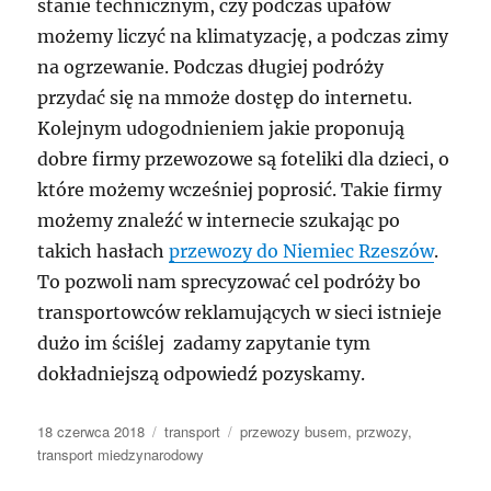
stanie technicznym, czy podczas upałów
możemy liczyć na klimatyzację, a podczas zimy
na ogrzewanie. Podczas długiej podróży
przydać się na mmoże dostęp do internetu.
Kolejnym udogodnieniem jakie proponują
dobre firmy przewozowe są foteliki dla dzieci, o
które możemy wcześniej poprosić. Takie firmy
możemy znaleźć w internecie szukając po
takich hasłach
przewozy do Niemiec Rzeszów
.
To pozwoli nam sprecyzować cel podróży bo
transportowców reklamujących w sieci istnieje
dużo im ściślej zadamy zapytanie tym
dokładniejszą odpowiedź pozyskamy.
Data
Kategorie
Tagi
18 czerwca 2018
transport
przewozy busem
,
przwozy
,
publikacji
transport miedzynarodowy