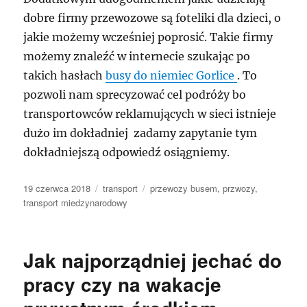
dobre firmy przewozowe są foteliki dla dzieci, o
jakie możemy wcześniej poprosić. Takie firmy
możemy znaleźć w internecie szukając po
takich hasłach
busy do niemiec Gorlice
. To
pozwoli nam sprecyzować cel podróży bo
transportowców reklamujących w sieci istnieje
dużo im dokładniej zadamy zapytanie tym
dokładniejszą odpowiedź osiągniemy.
Data
Kategorie
Tagi
19 czerwca 2018
transport
przewozy busem
,
przwozy
,
publikacji
transport miedzynarodowy
Jak najporządniej jechać do
pracy czy na wakacje