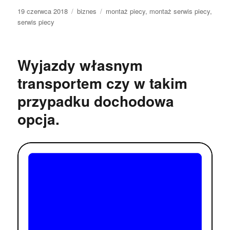
Data
Kategorie
Tagi
19 czerwca 2018
biznes
montaż piecy
,
montaż serwis piecy
,
publikacji
serwis piecy
Wyjazdy własnym
transportem czy w takim
przypadku dochodowa
opcja.