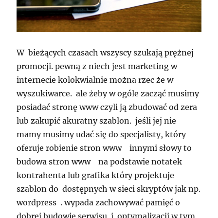
W bieżących czasach wszyscy szukają prężnej
promocji. pewną z niech jest marketing w
internecie kolokwialnie można rzec że w
wyszukiwarce. ale żeby w ogóle zacząć musimy
posiadać stronę www czyli ją zbudować od zera
lub zakupić akuratny szablon. jeśli jej nie
mamy musimy udać się do specjalisty, który
oferuje robienie stron www innymi słowy to
budowa stron www na podstawie notatek
kontrahenta lub grafika który projektuje
szablon do dostępnych w sieci skryptów jak np.
wordpress . wypada zachowywać pamięć o
dobrej budowie serwisu i optymalizacji w tym