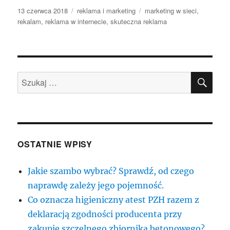
Data
Kategorie
Tagi
13 czerwca 2018
reklama i marketing
marketing w sieci
,
publikacji
rekalam
,
reklama w internecie
,
skuteczna reklama
SZU
Szukaj:
OSTATNIE WPISY
Jakie szambo wybrać? Sprawdź, od czego
naprawdę zależy jego pojemność.
Co oznacza higieniczny atest PZH razem z
deklaracją zgodności producenta przy
zakupie szczelnego zbiornika betonowego?