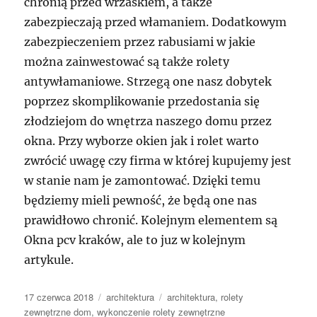
chronią przed wrzaskiem, a także
zabezpieczają przed włamaniem. Dodatkowym
zabezpieczeniem przez rabusiami w jakie
można zainwestować są także rolety
antywłamaniowe. Strzegą one nasz dobytek
poprzez skomplikowanie przedostania się
złodziejom do wnętrza naszego domu przez
okna. Przy wyborze okien jak i rolet warto
zwrócić uwagę czy firma w której kupujemy jest
w stanie nam je zamontować. Dzięki temu
będziemy mieli pewność, że będą one nas
prawidłowo chronić. Kolejnym elementem są
Okna pcv kraków, ale to juz w kolejnym
artykule.
Data
Kategorie
Tagi
17 czerwca 2018
architektura
architektura
,
rolety
publikacji
zewnętrzne dom
,
wykonczenie rolety zewnętrzne