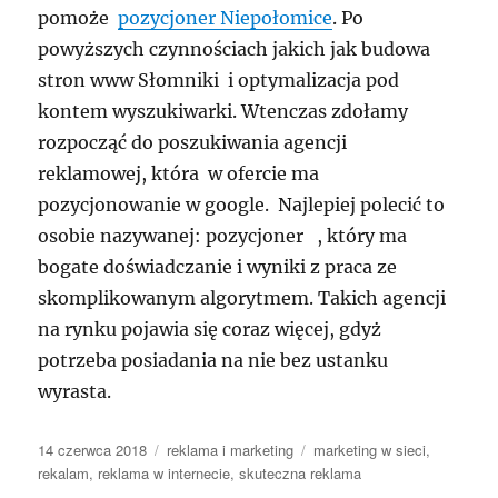
pomoże
pozycjoner Niepołomice
. Po
powyższych czynnościach jakich jak budowa
stron www Słomniki i optymalizacja pod
kontem wyszukiwarki. Wtenczas zdołamy
rozpocząć do poszukiwania agencji
reklamowej, która w ofercie ma
pozycjonowanie w google. Najlepiej polecić to
osobie nazywanej: pozycjoner , który ma
bogate doświadczanie i wyniki z praca ze
skomplikowanym algorytmem. Takich agencji
na rynku pojawia się coraz więcej, gdyż
potrzeba posiadania na nie bez ustanku
wyrasta.
Data
Kategorie
Tagi
14 czerwca 2018
reklama i marketing
marketing w sieci
,
publikacji
rekalam
,
reklama w internecie
,
skuteczna reklama