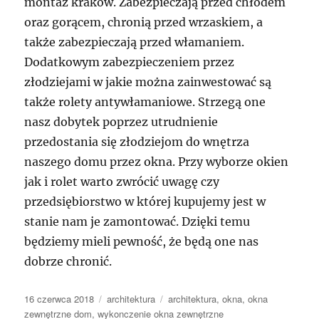
montaż kraków. Zabezpieczają przed chłodem
oraz gorącem, chronią przed wrzaskiem, a
także zabezpieczają przed włamaniem.
Dodatkowym zabezpieczeniem przez
złodziejami w jakie można zainwestować są
także rolety antywłamaniowe. Strzegą one
nasz dobytek poprzez utrudnienie
przedostania się złodziejom do wnętrza
naszego domu przez okna. Przy wyborze okien
jak i rolet warto zwrócić uwagę czy
przedsiębiorstwo w której kupujemy jest w
stanie nam je zamontować. Dzięki temu
będziemy mieli pewność, że będą one nas
dobrze chronić.
Data
Kategorie
Tagi
16 czerwca 2018
architektura
architektura
,
okna
,
okna
publikacji
zewnętrzne dom
,
wykonczenie okna zewnętrzne