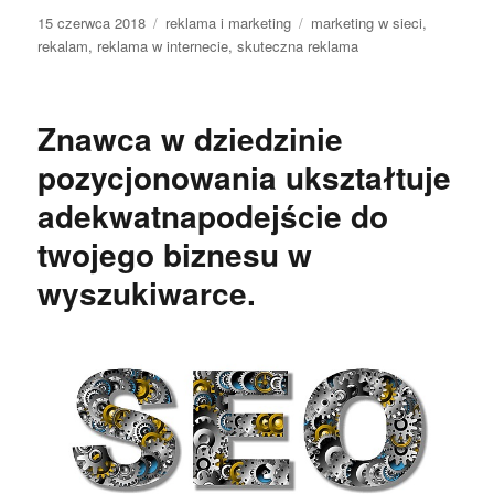
Data
Kategorie
Tagi
15 czerwca 2018
reklama i marketing
marketing w sieci
,
publikacji
rekalam
,
reklama w internecie
,
skuteczna reklama
Znawca w dziedzinie
pozycjonowania ukształtuje
adekwatnapodejście do
twojego biznesu w
wyszukiwarce.