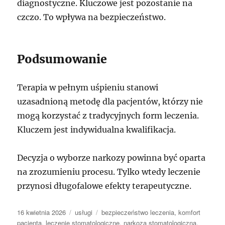
diagnostyczne. Kluczowe jest pozostanie na
czczo. To wpływa na bezpieczeństwo.
Podsumowanie
Terapia w pełnym uśpieniu stanowi
uzasadnioną metodę dla pacjentów, którzy nie
mogą korzystać z tradycyjnych form leczenia.
Kluczem jest indywidualna kwalifikacja.
Decyzja o wyborze narkozy powinna być oparta
na zrozumieniu procesu. Tylko wtedy leczenie
przynosi długofalowe efekty terapeutyczne.
Data
Kategorie
Tagi
16 kwietnia 2026
usługi
bezpieczeństwo leczenia
,
komfort
publikacji
pacjenta
,
leczenie stomatologiczne
,
narkoza stomatologiczna
,