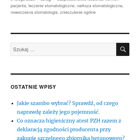
publikacji
pacjenta
,
leczenie stomatologiczne
,
narkoza stomatologiczna
,
nowoczesna stomatologia
,
znieczulenie ogólne
SZU
Szukaj:
OSTATNIE WPISY
Jakie szambo wybrać? Sprawdź, od czego
naprawdę zależy jego pojemność.
Co oznacza higieniczny atest PZH razem z
deklaracją zgodności producenta przy
zakupie szczelnego zbiornika betonowego?