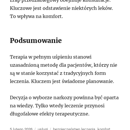
Etap przedzabiegowy obejmuje konsultacje.
Kluczowe jest odstawienie niektórych leków.
To wpływa na komfort.
Podsumowanie
Terapia w pełnym uśpieniu stanowi
uzasadnioną metodę dla pacjentów, którzy nie
są w stanie korzystać z tradycyjnych form
leczenia. Kluczem jest świadome planowanie.
Decyzja o wyborze narkozy powinna być oparta
na wiedzy. Tylko wtedy leczenie przynosi
długofalowe efekty terapeutyczne.
Data
Kategorie
Tagi
5 lutego 2026
usługi
bezpieczeństwo leczenia
,
komfort