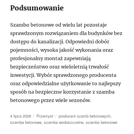
Podsumowanie
Szambo betonowe od wielu lat pozostaje
sprawdzonym rozwiązaniem dla budynków bez
dostępu do kanalizacji. Odpowiedni dobór
pojemności, wysoka jakość wykonania oraz
profesjonalny montaż zapewniają
bezpieczeństwo oraz wieloletnią trwałość
inwestycji. Wybór sprawdzonego producenta
oraz odpowiedzialne użytkowanie to najlepszy
sposób na bezpieczne korzystanie z szamba
betonowego przez wiele sezonów.
Data
Kategorie
Tagi
4 lipca 2026
Przemysł
producent szamb betonowych
,
publikacji
szamba betonowe
,
szamba wodoszczelne
,
szambo betonowe