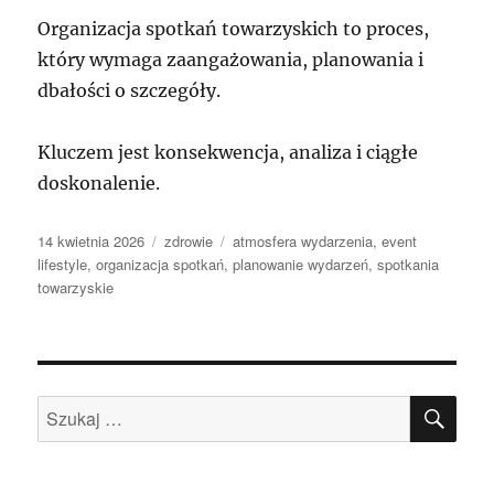
Organizacja spotkań towarzyskich to proces,
który wymaga zaangażowania, planowania i
dbałości o szczegóły.
Kluczem jest konsekwencja, analiza i ciągłe
doskonalenie.
Data
Kategorie
Tagi
14 kwietnia 2026
zdrowie
atmosfera wydarzenia
,
event
publikacji
lifestyle
,
organizacja spotkań
,
planowanie wydarzeń
,
spotkania
towarzyskie
SZU
Szukaj: