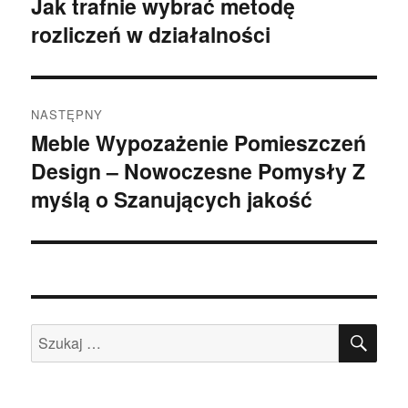
Jak trafnie wybrać metodę
Poprzedni
rozliczeń w działalności
wpis:
NASTĘPNY
Meble Wypozażenie Pomieszczeń
Następny
Design – Nowoczesne Pomysły Z
wpis:
myślą o Szanujących jakość
SZU
Szukaj: