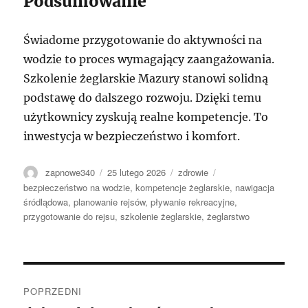
Podsumowanie
Świadome przygotowanie do aktywności na
wodzie to proces wymagający zaangażowania.
Szkolenie żeglarskie Mazury stanowi solidną
podstawę do dalszego rozwoju. Dzięki temu
użytkownicy zyskują realne kompetencje. To
inwestycja w bezpieczeństwo i komfort.
Autor
Data
Kategorie
Tagi
zapnowe340
25 lutego 2026
zdrowie
publikacji
bezpieczeństwo na wodzie
,
kompetencje żeglarskie
,
nawigacja
śródlądowa
,
planowanie rejsów
,
pływanie rekreacyjne
,
przygotowanie do rejsu
,
szkolenie żeglarskie
,
żeglarstwo
Nawigacja
POPRZEDNI
wpisu